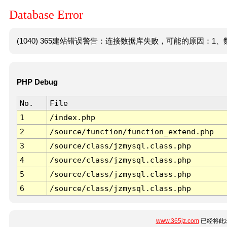
Database Error
(1040) 365建站错误警告：连接数据库失败，可能的原因：1、数
PHP Debug
No.
File
1
/index.php
2
/source/function/function_extend.php
3
/source/class/jzmysql.class.php
4
/source/class/jzmysql.class.php
5
/source/class/jzmysql.class.php
6
/source/class/jzmysql.class.php
www.365jz.com
已经将此