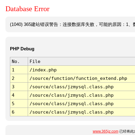
Database Error
(1040) 365建站错误警告：连接数据库失败，可能的原因：1、数
PHP Debug
No.
File
1
/index.php
2
/source/function/function_extend.php
3
/source/class/jzmysql.class.php
4
/source/class/jzmysql.class.php
5
/source/class/jzmysql.class.php
6
/source/class/jzmysql.class.php
www.365jz.com
已经将此