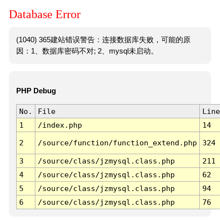
Database Error
(1040) 365建站错误警告：连接数据库失败，可能的原
因：1、数据库密码不对; 2、mysql未启动。
PHP Debug
No.
File
Line
1
/index.php
14
2
/source/function/function_extend.php
324
3
/source/class/jzmysql.class.php
211
4
/source/class/jzmysql.class.php
62
5
/source/class/jzmysql.class.php
94
6
/source/class/jzmysql.class.php
76