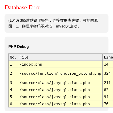
Database Error
(1040) 365建站错误警告：连接数据库失败，可能的原
因：1、数据库密码不对; 2、mysql未启动。
PHP Debug
No.
File
Line
1
/index.php
14
2
/source/function/function_extend.php
324
3
/source/class/jzmysql.class.php
211
4
/source/class/jzmysql.class.php
62
5
/source/class/jzmysql.class.php
94
6
/source/class/jzmysql.class.php
76