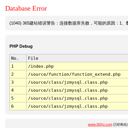
Database Error
(1040) 365建站错误警告：连接数据库失败，可能的原因：1、数
PHP Debug
No.
File
1
/index.php
2
/source/function/function_extend.php
3
/source/class/jzmysql.class.php
4
/source/class/jzmysql.class.php
5
/source/class/jzmysql.class.php
6
/source/class/jzmysql.class.php
www.365jz.com
已经将此