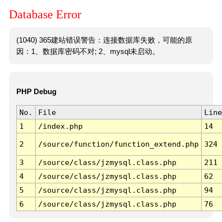
Database Error
(1040) 365建站错误警告：连接数据库失败，可能的原
因：1、数据库密码不对; 2、mysql未启动。
PHP Debug
No.
File
Line
1
/index.php
14
2
/source/function/function_extend.php
324
3
/source/class/jzmysql.class.php
211
4
/source/class/jzmysql.class.php
62
5
/source/class/jzmysql.class.php
94
6
/source/class/jzmysql.class.php
76