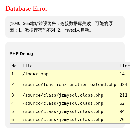
Database Error
(1040) 365建站错误警告：连接数据库失败，可能的原
因：1、数据库密码不对; 2、mysql未启动。
PHP Debug
No.
File
Line
1
/index.php
14
2
/source/function/function_extend.php
324
3
/source/class/jzmysql.class.php
211
4
/source/class/jzmysql.class.php
62
5
/source/class/jzmysql.class.php
94
6
/source/class/jzmysql.class.php
76