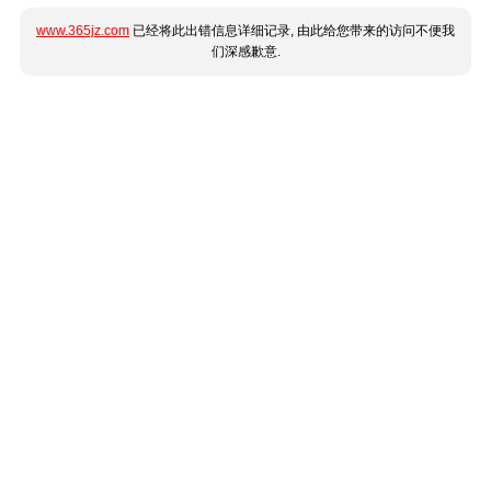
www.365jz.com
已经将此出错信息详细记录, 由此给您带来的访问不便我
们深感歉意.