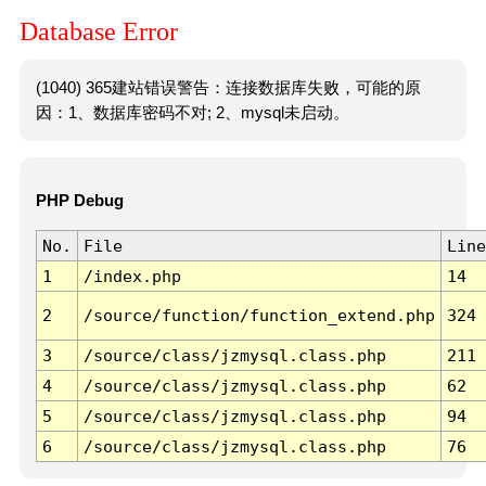
Database Error
(1040) 365建站错误警告：连接数据库失败，可能的原
因：1、数据库密码不对; 2、mysql未启动。
PHP Debug
No.
File
Line
1
/index.php
14
2
/source/function/function_extend.php
324
3
/source/class/jzmysql.class.php
211
4
/source/class/jzmysql.class.php
62
5
/source/class/jzmysql.class.php
94
6
/source/class/jzmysql.class.php
76