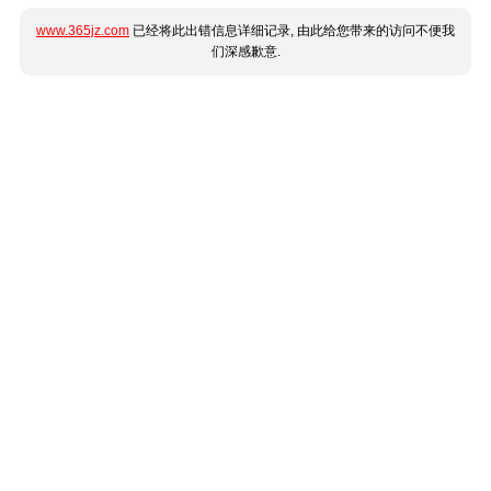
www.365jz.com
已经将此出错信息详细记录, 由此给您带来的访问不便我
们深感歉意.