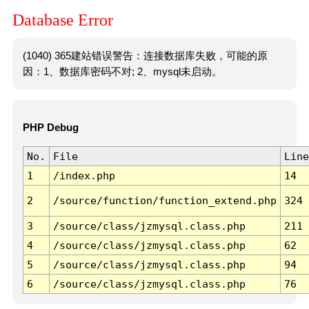
Database Error
(1040) 365建站错误警告：连接数据库失败，可能的原
因：1、数据库密码不对; 2、mysql未启动。
PHP Debug
No.
File
Line
1
/index.php
14
2
/source/function/function_extend.php
324
3
/source/class/jzmysql.class.php
211
4
/source/class/jzmysql.class.php
62
5
/source/class/jzmysql.class.php
94
6
/source/class/jzmysql.class.php
76