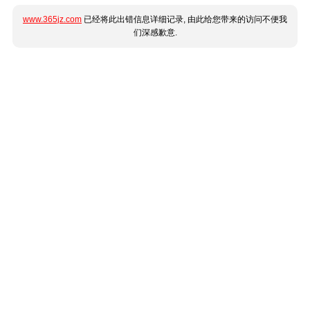
www.365jz.com
已经将此出错信息详细记录, 由此给您带来的访问不便我
们深感歉意.