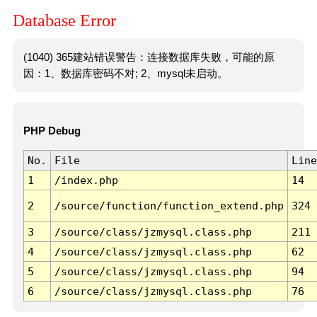
Database Error
(1040) 365建站错误警告：连接数据库失败，可能的原
因：1、数据库密码不对; 2、mysql未启动。
PHP Debug
No.
File
Line
1
/index.php
14
2
/source/function/function_extend.php
324
3
/source/class/jzmysql.class.php
211
4
/source/class/jzmysql.class.php
62
5
/source/class/jzmysql.class.php
94
6
/source/class/jzmysql.class.php
76