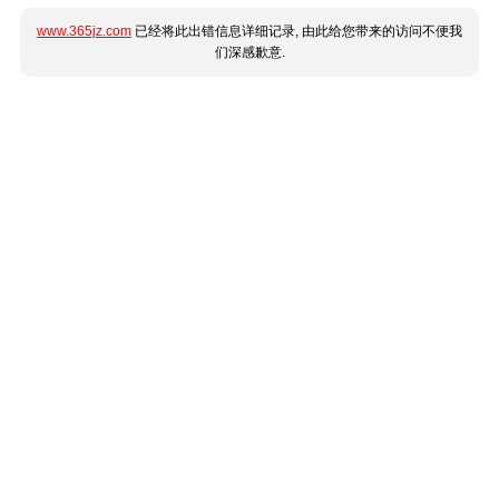
www.365jz.com
已经将此出错信息详细记录, 由此给您带来的访问不便我
们深感歉意.