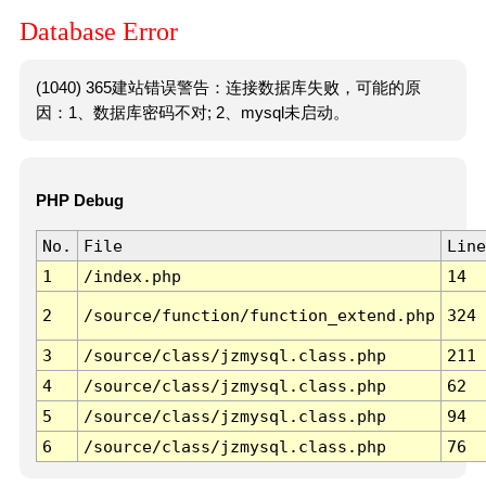
Database Error
(1040) 365建站错误警告：连接数据库失败，可能的原
因：1、数据库密码不对; 2、mysql未启动。
PHP Debug
No.
File
Line
1
/index.php
14
2
/source/function/function_extend.php
324
3
/source/class/jzmysql.class.php
211
4
/source/class/jzmysql.class.php
62
5
/source/class/jzmysql.class.php
94
6
/source/class/jzmysql.class.php
76