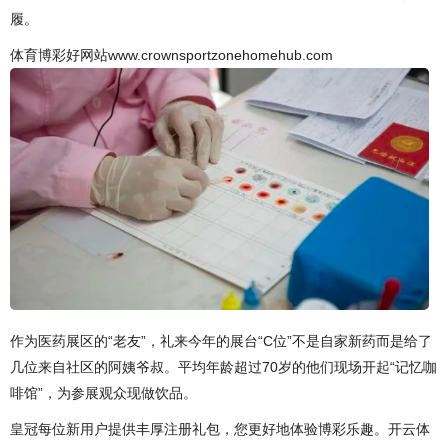
履。
体育博彩好网站www.crownsportzonehomehub.com
作为医药展区的“老友”，礼来今年的展台“C位”不是自家新药而是给了
几位来自社区的阿姨爷叔。平均年龄超过70岁的他们现场开起“记忆咖
啡馆”，为参展观众现做饮品。
皇冠每位新用户提供丰厚注册礼包，您更好地体验博彩乐趣。开云体