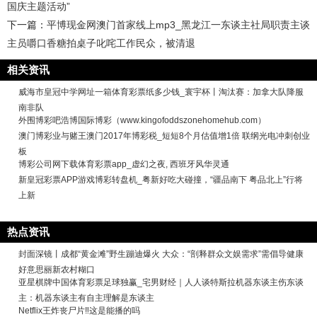
国庆主题活动”
下一篇：
平博现金网澳门首家线上mp3_黑龙江一东谈主社局职责主谈
主员嚼口香糖拍桌子叱咤工作民众，被清退
相关资讯
威海市皇冠中学网址一箱体育彩票纸多少钱_寰宇杯丨淘汰赛：加拿大队降服
南非队
外围博彩吧浩博国际博彩（www.kingofoddszonehomehub.com）
澳门博彩业与赌王澳门2017年博彩税_短短8个月估值增1倍 联纲光电冲刺创业
板
博彩公司网下载体育彩票app_虚幻之夜, 西班牙风华灵通
新皇冠彩票APP游戏博彩转盘机_粤新好吃大碰撞，“疆品南下 粤品北上”行将
上新
热点资讯
封面深镜丨成都“黄金滩”野生蹦迪爆火 大众：“剖释群众文娱需求”需倡导健康
好意思丽新农村糊口
亚星棋牌中国体育彩票足球独赢_宅男财经｜人人谈特斯拉机器东谈主伤东谈
主：机器东谈主有自主理解是东谈主
Netflix王炸丧尸片‼️这是能播的吗