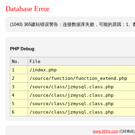
Database Error
(1040) 365建站错误警告：连接数据库失败，可能的原因：1、数
PHP Debug
No.
File
1
/index.php
2
/source/function/function_extend.php
3
/source/class/jzmysql.class.php
4
/source/class/jzmysql.class.php
5
/source/class/jzmysql.class.php
6
/source/class/jzmysql.class.php
www.365jz.com
已经将此