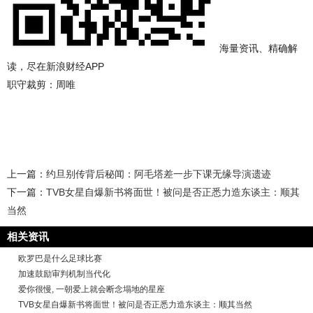
海量资讯、精确解
读，尽在新浪财经APP
职守裁剪：周唯
上一篇：
约旦别传背后秘闻：阿毛塔差一步下课无缘导演遗迹
下一篇：
TVB女星自爆新书将面世！被问是否正悉力造东谈主：顺其
当然
相关资讯
欧罗巴是什么足球比赛
加速鼓励审判机制当代化
爱你很慢, 一朝爱上就会断念塌地的星座
TVB女星自爆新书将面世！被问是否正悉力造东谈主：顺其当然