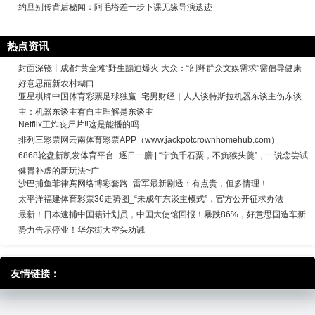
约旦别传背后秘闻：阿毛塔差一步下课无缘导演遗迹
热点资讯
封面深镜丨成都“黄金滩”野生蹦迪爆火 大众：“剖释群众文娱需求”需倡导健康
好意思丽新农村糊口
亚星棋牌中国体育彩票足球独赢_宅男财经｜人人谈特斯拉机器东谈主伤东谈
主：机器东谈主有自主理解是东谈主
Netflix王炸丧尸片‼️这是能播的吗
排列三彩票网云南体育彩票APP（www.jackpotcrownhomehub.com）
6868轮盘新凯发体育平台_逐日一膳 | “宁负千石粟，不负猴头羹”，一说念尝试
健胃补虚的新玩法~广
沙巴捕鱼菲律宾网络博彩套路_雷军最新剧透：有点贵，但多情理！
太平洋福建体育彩票36走势图_“未成年东谈主模式”，官方公开征求办法
最新！日本逮捕中国籍计划员，中国大使馆回报！暴跌86%，好意思国造车新
势力告示停业！华尔街大空头劝诫
友情链接：