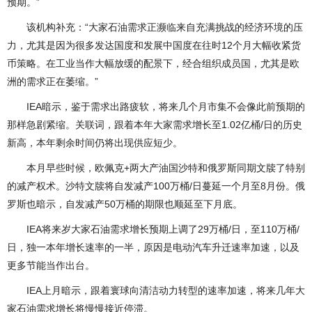
预期。”
该机构补充：“大家石油需求正濒临来自充满挑战的经济环境的压
力，尤其是因为很多发达国度和发展中国度在往时12个月大幅收紧货
币策略。在工业当作大幅放缓的配景下，经合组织成员国，尤其是欧
洲的需求正在萎缩。”
IEA暗示，鉴于需求出路疲软，将来几个月市集不会像此前预期的
那样急剧紧缩。关联词，跟着本年大家需求增长至1.02亿桶/日的历史
新高，本年剩余时间仍将出现供应短少。
本月早些时候，欧佩克+两大产油国沙特和俄罗斯同期文牍了特别
的减产权术。沙特文牍将自发减产100万桶/日蔓延一个月至8月份。俄
罗斯也暗示，自发减产50万桶的期限也顺延至下月底。
IEA将来岁大家石油需求增长预期上调了29万桶/日，至110万桶/
日，独一本年增长速率的一半，原因是电动汽车升迁速率加速，以及
更多节能当作出台。
IEA上月暗示，跟着寰球向清洁动力转型的速率加速，将来几年大
家石油需求增长将慢慢接近停滞。