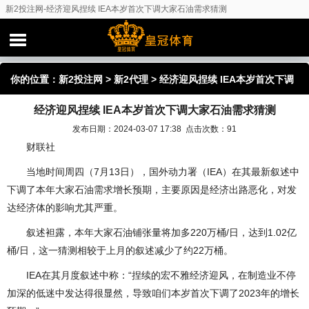
新2投注网-经济迎风捏续 IEA本岁首次下调大家石油需求猜测
你的位置：
新2投注网
>
新2代理
> 经济迎风捏续 IEA本岁首次下调
经济迎风捏续 IEA本岁首次下调大家石油需求猜测
大家石油需求猜测
发布日期：2024-03-07 17:38 点击次数：91
财联社
当地时间周四（7月13日），国外动力署（IEA）在其最新叙述中
下调了本年大家石油需求增长预期，主要原因是经济出路恶化，对发
达经济体的影响尤其严重。
叙述袒露，本年大家石油铺张量将加多220万桶/日，达到1.02亿
桶/日，这一猜测相较于上月的叙述减少了约22万桶。
IEA在其月度叙述中称：“捏续的宏不雅经济迎风，在制造业不停
加深的低迷中发达得很显然，导致咱们本岁首次下调了2023年的增长