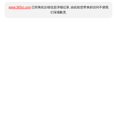
www.365jz.com
已经将此出错信息详细记录, 由此给您带来的访问不便我
们深感歉意.