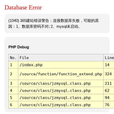
Database Error
(1040) 365建站错误警告：连接数据库失败，可能的原
因：1、数据库密码不对; 2、mysql未启动。
PHP Debug
No.
File
Line
1
/index.php
14
2
/source/function/function_extend.php
324
3
/source/class/jzmysql.class.php
211
4
/source/class/jzmysql.class.php
62
5
/source/class/jzmysql.class.php
94
6
/source/class/jzmysql.class.php
76