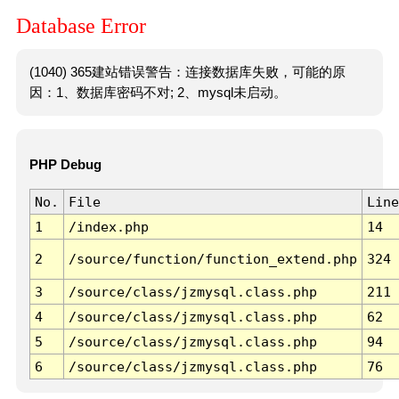
Database Error
(1040) 365建站错误警告：连接数据库失败，可能的原
因：1、数据库密码不对; 2、mysql未启动。
PHP Debug
No.
File
Line
1
/index.php
14
2
/source/function/function_extend.php
324
3
/source/class/jzmysql.class.php
211
4
/source/class/jzmysql.class.php
62
5
/source/class/jzmysql.class.php
94
6
/source/class/jzmysql.class.php
76