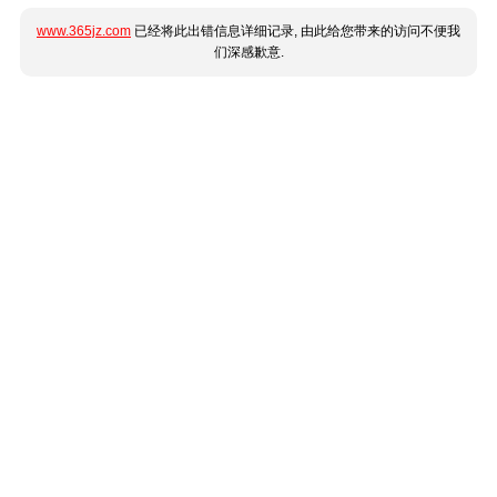
www.365jz.com
已经将此出错信息详细记录, 由此给您带来的访问不便我
们深感歉意.