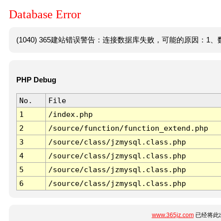
Database Error
(1040) 365建站错误警告：连接数据库失败，可能的原因：1、数
PHP Debug
No.
File
1
/index.php
2
/source/function/function_extend.php
3
/source/class/jzmysql.class.php
4
/source/class/jzmysql.class.php
5
/source/class/jzmysql.class.php
6
/source/class/jzmysql.class.php
www.365jz.com
已经将此