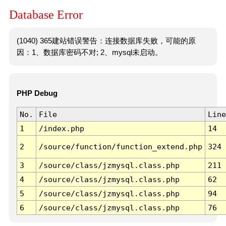
Database Error
(1040) 365建站错误警告：连接数据库失败，可能的原
因：1、数据库密码不对; 2、mysql未启动。
PHP Debug
No.
File
Line
1
/index.php
14
2
/source/function/function_extend.php
324
3
/source/class/jzmysql.class.php
211
4
/source/class/jzmysql.class.php
62
5
/source/class/jzmysql.class.php
94
6
/source/class/jzmysql.class.php
76