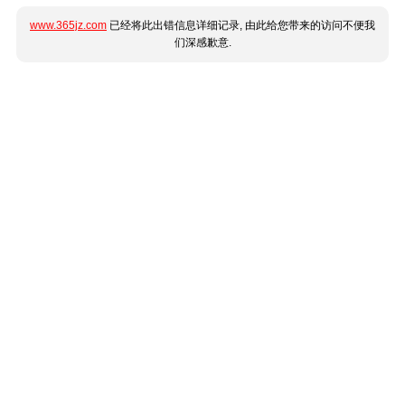
www.365jz.com
已经将此出错信息详细记录, 由此给您带来的访问不便我
们深感歉意.