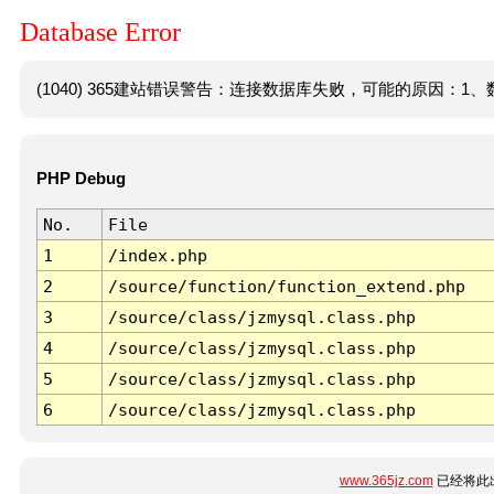
Database Error
(1040) 365建站错误警告：连接数据库失败，可能的原因：1、数
PHP Debug
No.
File
1
/index.php
2
/source/function/function_extend.php
3
/source/class/jzmysql.class.php
4
/source/class/jzmysql.class.php
5
/source/class/jzmysql.class.php
6
/source/class/jzmysql.class.php
www.365jz.com
已经将此