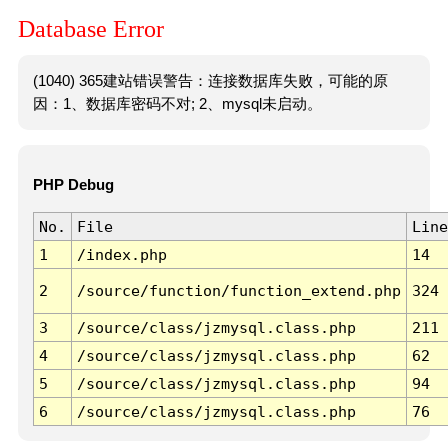
Database Error
(1040) 365建站错误警告：连接数据库失败，可能的原
因：1、数据库密码不对; 2、mysql未启动。
PHP Debug
No.
File
Line
1
/index.php
14
2
/source/function/function_extend.php
324
3
/source/class/jzmysql.class.php
211
4
/source/class/jzmysql.class.php
62
5
/source/class/jzmysql.class.php
94
6
/source/class/jzmysql.class.php
76