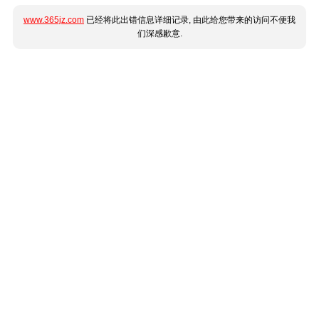
www.365jz.com
已经将此出错信息详细记录, 由此给您带来的访问不便我
们深感歉意.