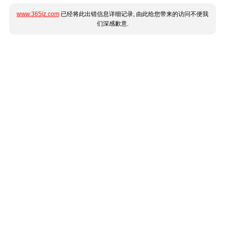
www.365jz.com
已经将此出错信息详细记录, 由此给您带来的访问不便我
们深感歉意.