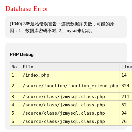
Database Error
(1040) 365建站错误警告：连接数据库失败，可能的原
因：1、数据库密码不对; 2、mysql未启动。
PHP Debug
No.
File
Line
1
/index.php
14
2
/source/function/function_extend.php
324
3
/source/class/jzmysql.class.php
211
4
/source/class/jzmysql.class.php
62
5
/source/class/jzmysql.class.php
94
6
/source/class/jzmysql.class.php
76