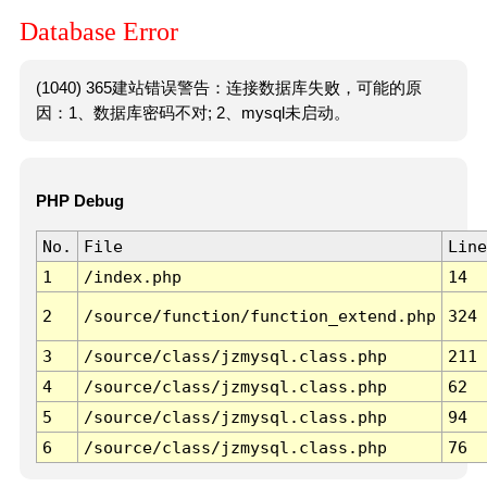
Database Error
(1040) 365建站错误警告：连接数据库失败，可能的原
因：1、数据库密码不对; 2、mysql未启动。
PHP Debug
No.
File
Line
1
/index.php
14
2
/source/function/function_extend.php
324
3
/source/class/jzmysql.class.php
211
4
/source/class/jzmysql.class.php
62
5
/source/class/jzmysql.class.php
94
6
/source/class/jzmysql.class.php
76