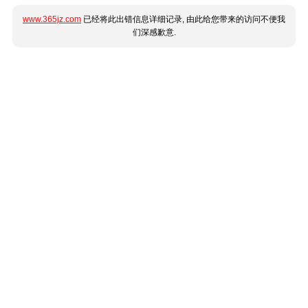
www.365jz.com
已经将此出错信息详细记录, 由此给您带来的访问不便我
们深感歉意.