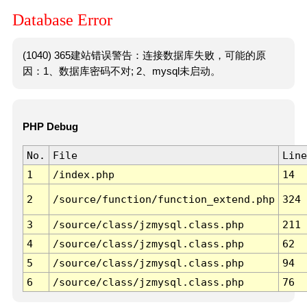
Database Error
(1040) 365建站错误警告：连接数据库失败，可能的原
因：1、数据库密码不对; 2、mysql未启动。
PHP Debug
No.
File
Line
1
/index.php
14
2
/source/function/function_extend.php
324
3
/source/class/jzmysql.class.php
211
4
/source/class/jzmysql.class.php
62
5
/source/class/jzmysql.class.php
94
6
/source/class/jzmysql.class.php
76