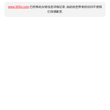
www.365jz.com
已经将此出错信息详细记录, 由此给您带来的访问不便我
们深感歉意.