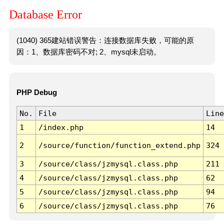
Database Error
(1040) 365建站错误警告：连接数据库失败，可能的原
因：1、数据库密码不对; 2、mysql未启动。
PHP Debug
No.
File
Line
1
/index.php
14
2
/source/function/function_extend.php
324
3
/source/class/jzmysql.class.php
211
4
/source/class/jzmysql.class.php
62
5
/source/class/jzmysql.class.php
94
6
/source/class/jzmysql.class.php
76