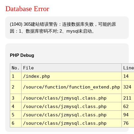
Database Error
(1040) 365建站错误警告：连接数据库失败，可能的原
因：1、数据库密码不对; 2、mysql未启动。
PHP Debug
No.
File
Line
1
/index.php
14
2
/source/function/function_extend.php
324
3
/source/class/jzmysql.class.php
211
4
/source/class/jzmysql.class.php
62
5
/source/class/jzmysql.class.php
94
6
/source/class/jzmysql.class.php
76