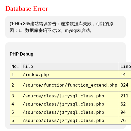
Database Error
(1040) 365建站错误警告：连接数据库失败，可能的原
因：1、数据库密码不对; 2、mysql未启动。
PHP Debug
No.
File
Line
1
/index.php
14
2
/source/function/function_extend.php
324
3
/source/class/jzmysql.class.php
211
4
/source/class/jzmysql.class.php
62
5
/source/class/jzmysql.class.php
94
6
/source/class/jzmysql.class.php
76