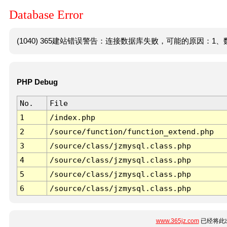
Database Error
(1040) 365建站错误警告：连接数据库失败，可能的原因：1、数
PHP Debug
No.
File
1
/index.php
2
/source/function/function_extend.php
3
/source/class/jzmysql.class.php
4
/source/class/jzmysql.class.php
5
/source/class/jzmysql.class.php
6
/source/class/jzmysql.class.php
www.365jz.com
已经将此