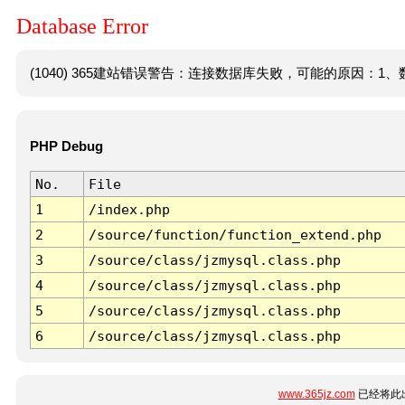
Database Error
(1040) 365建站错误警告：连接数据库失败，可能的原因：1、数
PHP Debug
No.
File
1
/index.php
2
/source/function/function_extend.php
3
/source/class/jzmysql.class.php
4
/source/class/jzmysql.class.php
5
/source/class/jzmysql.class.php
6
/source/class/jzmysql.class.php
www.365jz.com
已经将此