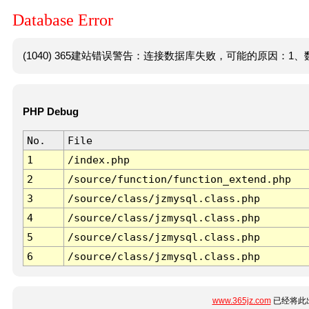
Database Error
(1040) 365建站错误警告：连接数据库失败，可能的原因：1、数
PHP Debug
No.
File
1
/index.php
2
/source/function/function_extend.php
3
/source/class/jzmysql.class.php
4
/source/class/jzmysql.class.php
5
/source/class/jzmysql.class.php
6
/source/class/jzmysql.class.php
www.365jz.com
已经将此