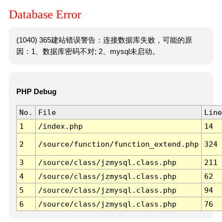
Database Error
(1040) 365建站错误警告：连接数据库失败，可能的原
因：1、数据库密码不对; 2、mysql未启动。
PHP Debug
No.
File
Line
1
/index.php
14
2
/source/function/function_extend.php
324
3
/source/class/jzmysql.class.php
211
4
/source/class/jzmysql.class.php
62
5
/source/class/jzmysql.class.php
94
6
/source/class/jzmysql.class.php
76