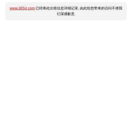
www.365jz.com
已经将此出错信息详细记录, 由此给您带来的访问不便我
们深感歉意.