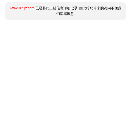
www.365jz.com
已经将此出错信息详细记录, 由此给您带来的访问不便我
们深感歉意.