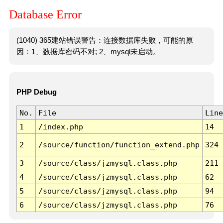
Database Error
(1040) 365建站错误警告：连接数据库失败，可能的原
因：1、数据库密码不对; 2、mysql未启动。
PHP Debug
No.
File
Line
1
/index.php
14
2
/source/function/function_extend.php
324
3
/source/class/jzmysql.class.php
211
4
/source/class/jzmysql.class.php
62
5
/source/class/jzmysql.class.php
94
6
/source/class/jzmysql.class.php
76