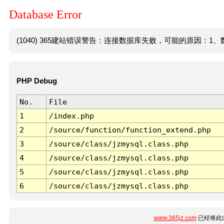
Database Error
(1040) 365建站错误警告：连接数据库失败，可能的原因：1、数
PHP Debug
No.
File
1
/index.php
2
/source/function/function_extend.php
3
/source/class/jzmysql.class.php
4
/source/class/jzmysql.class.php
5
/source/class/jzmysql.class.php
6
/source/class/jzmysql.class.php
www.365jz.com
已经将此