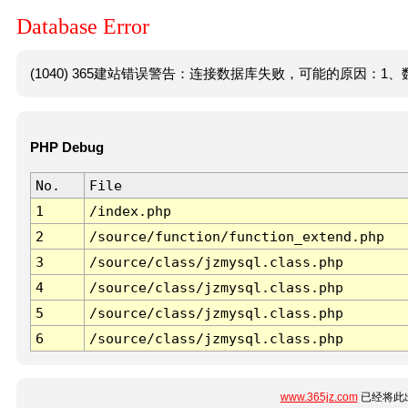
Database Error
(1040) 365建站错误警告：连接数据库失败，可能的原因：1、数
PHP Debug
No.
File
1
/index.php
2
/source/function/function_extend.php
3
/source/class/jzmysql.class.php
4
/source/class/jzmysql.class.php
5
/source/class/jzmysql.class.php
6
/source/class/jzmysql.class.php
www.365jz.com
已经将此