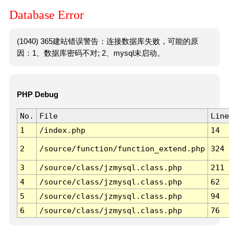
Database Error
(1040) 365建站错误警告：连接数据库失败，可能的原
因：1、数据库密码不对; 2、mysql未启动。
PHP Debug
No.
File
Line
1
/index.php
14
2
/source/function/function_extend.php
324
3
/source/class/jzmysql.class.php
211
4
/source/class/jzmysql.class.php
62
5
/source/class/jzmysql.class.php
94
6
/source/class/jzmysql.class.php
76