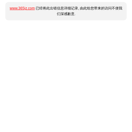
www.365jz.com
已经将此出错信息详细记录, 由此给您带来的访问不便我
们深感歉意.