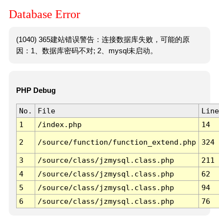
Database Error
(1040) 365建站错误警告：连接数据库失败，可能的原
因：1、数据库密码不对; 2、mysql未启动。
PHP Debug
No.
File
Line
1
/index.php
14
2
/source/function/function_extend.php
324
3
/source/class/jzmysql.class.php
211
4
/source/class/jzmysql.class.php
62
5
/source/class/jzmysql.class.php
94
6
/source/class/jzmysql.class.php
76