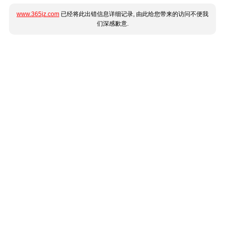
www.365jz.com
已经将此出错信息详细记录, 由此给您带来的访问不便我
们深感歉意.