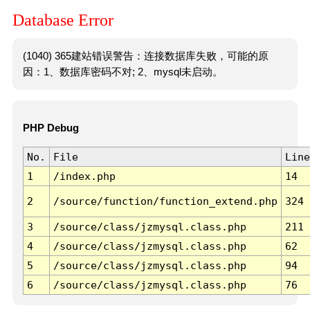
Database Error
(1040) 365建站错误警告：连接数据库失败，可能的原
因：1、数据库密码不对; 2、mysql未启动。
PHP Debug
No.
File
Line
1
/index.php
14
2
/source/function/function_extend.php
324
3
/source/class/jzmysql.class.php
211
4
/source/class/jzmysql.class.php
62
5
/source/class/jzmysql.class.php
94
6
/source/class/jzmysql.class.php
76