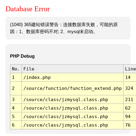
Database Error
(1040) 365建站错误警告：连接数据库失败，可能的原
因：1、数据库密码不对; 2、mysql未启动。
PHP Debug
No.
File
Line
1
/index.php
14
2
/source/function/function_extend.php
324
3
/source/class/jzmysql.class.php
211
4
/source/class/jzmysql.class.php
62
5
/source/class/jzmysql.class.php
94
6
/source/class/jzmysql.class.php
76