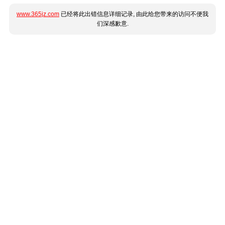
www.365jz.com
已经将此出错信息详细记录, 由此给您带来的访问不便我
们深感歉意.