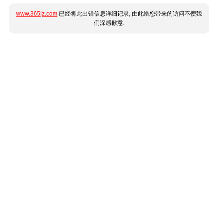
www.365jz.com
已经将此出错信息详细记录, 由此给您带来的访问不便我
们深感歉意.