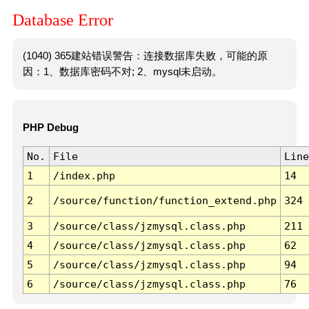
Database Error
(1040) 365建站错误警告：连接数据库失败，可能的原
因：1、数据库密码不对; 2、mysql未启动。
PHP Debug
No.
File
Line
1
/index.php
14
2
/source/function/function_extend.php
324
3
/source/class/jzmysql.class.php
211
4
/source/class/jzmysql.class.php
62
5
/source/class/jzmysql.class.php
94
6
/source/class/jzmysql.class.php
76