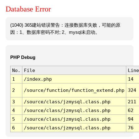
Database Error
(1040) 365建站错误警告：连接数据库失败，可能的原
因：1、数据库密码不对; 2、mysql未启动。
PHP Debug
No.
File
Line
1
/index.php
14
2
/source/function/function_extend.php
324
3
/source/class/jzmysql.class.php
211
4
/source/class/jzmysql.class.php
62
5
/source/class/jzmysql.class.php
94
6
/source/class/jzmysql.class.php
76