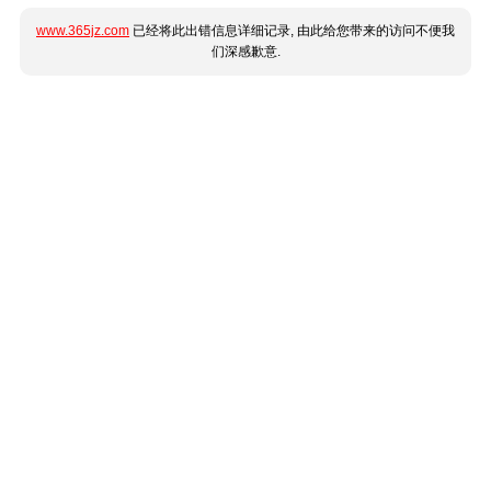
www.365jz.com
已经将此出错信息详细记录, 由此给您带来的访问不便我
们深感歉意.