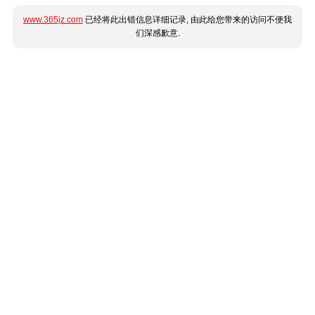
www.365jz.com
已经将此出错信息详细记录, 由此给您带来的访问不便我
们深感歉意.