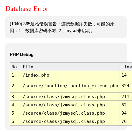
Database Error
(1040) 365建站错误警告：连接数据库失败，可能的原
因：1、数据库密码不对; 2、mysql未启动。
PHP Debug
No.
File
Line
1
/index.php
14
2
/source/function/function_extend.php
324
3
/source/class/jzmysql.class.php
211
4
/source/class/jzmysql.class.php
62
5
/source/class/jzmysql.class.php
94
6
/source/class/jzmysql.class.php
76