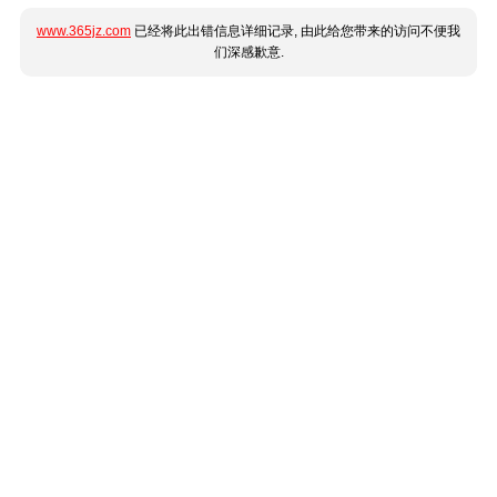
www.365jz.com
已经将此出错信息详细记录, 由此给您带来的访问不便我
们深感歉意.