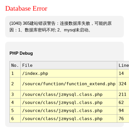
Database Error
(1040) 365建站错误警告：连接数据库失败，可能的原
因：1、数据库密码不对; 2、mysql未启动。
PHP Debug
No.
File
Line
1
/index.php
14
2
/source/function/function_extend.php
324
3
/source/class/jzmysql.class.php
211
4
/source/class/jzmysql.class.php
62
5
/source/class/jzmysql.class.php
94
6
/source/class/jzmysql.class.php
76