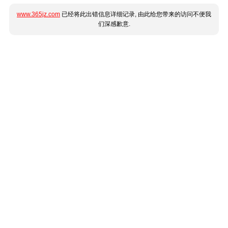
www.365jz.com
已经将此出错信息详细记录, 由此给您带来的访问不便我
们深感歉意.