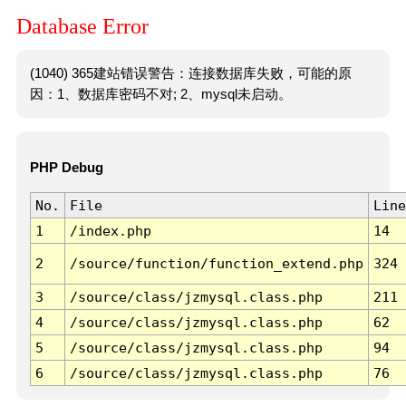
Database Error
(1040) 365建站错误警告：连接数据库失败，可能的原
因：1、数据库密码不对; 2、mysql未启动。
PHP Debug
No.
File
Line
1
/index.php
14
2
/source/function/function_extend.php
324
3
/source/class/jzmysql.class.php
211
4
/source/class/jzmysql.class.php
62
5
/source/class/jzmysql.class.php
94
6
/source/class/jzmysql.class.php
76