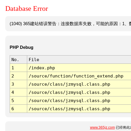
Database Error
(1040) 365建站错误警告：连接数据库失败，可能的原因：1、数
PHP Debug
No.
File
1
/index.php
2
/source/function/function_extend.php
3
/source/class/jzmysql.class.php
4
/source/class/jzmysql.class.php
5
/source/class/jzmysql.class.php
6
/source/class/jzmysql.class.php
www.365jz.com
已经将此