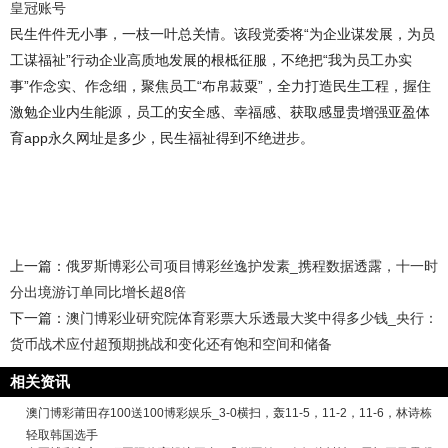
皇冠账号
民生件件无小事，一枝一叶总关情。该段党委将“为企业谋发展，为员
工谋福祉”行动企业高质地发展的根柢征服，不绝把“我为员工办实
事”作念实、作念细，聚焦员工“布帛菽粟”，全力打造民生工程，握住
激勉企业内生能源，员工的安全感、幸福感、获取感显贵增强亚盈体
育app永久网址是多少，民生福祉得到不绝进步。
上一篇：
俄罗斯博彩公司项目博彩丝逸护发素_携程数据透露，十一时
分出境游订单同比增长超8倍
下一篇：
澳门博彩业研究院体育彩票大乐透最大奖中得多少钱_央行：
货币战术应付超预期挑战和变化还有饱和空间和储备
相关资讯
澳门博彩莆田存100送100博彩娱乐_3-0横扫，轰11-5，11-2，11-6，林诗栋
轻取韩国选手