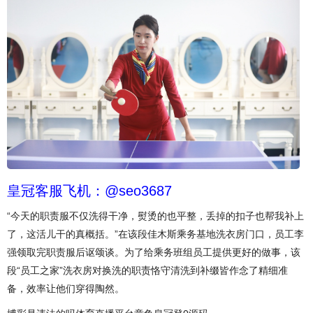
皇冠客服飞机：@seo3687
“今天的职责服不仅洗得干净，熨烫的也平整，丢掉的扣子也帮我补上
了，这活儿干的真概括。”在该段佳木斯乘务基地洗衣房门口，员工李
强领取完职责服后讴颂谈。为了给乘务班组员工提供更好的做事，该
段“员工之家”洗衣房对换洗的职责恪守清洗到补缀皆作念了精细准
备，效率让他们穿得陶然。