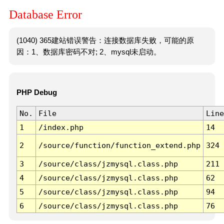
Database Error
(1040) 365建站错误警告：连接数据库失败，可能的原
因：1、数据库密码不对; 2、mysql未启动。
PHP Debug
No.
File
Line
1
/index.php
14
2
/source/function/function_extend.php
324
3
/source/class/jzmysql.class.php
211
4
/source/class/jzmysql.class.php
62
5
/source/class/jzmysql.class.php
94
6
/source/class/jzmysql.class.php
76