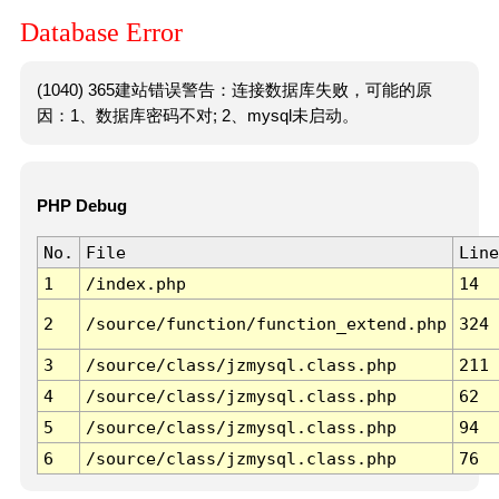
Database Error
(1040) 365建站错误警告：连接数据库失败，可能的原
因：1、数据库密码不对; 2、mysql未启动。
PHP Debug
No.
File
Line
1
/index.php
14
2
/source/function/function_extend.php
324
3
/source/class/jzmysql.class.php
211
4
/source/class/jzmysql.class.php
62
5
/source/class/jzmysql.class.php
94
6
/source/class/jzmysql.class.php
76