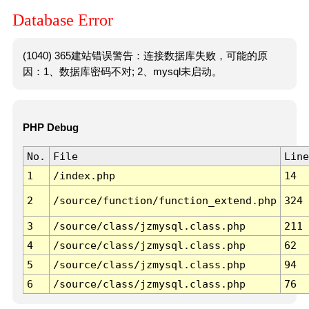
Database Error
(1040) 365建站错误警告：连接数据库失败，可能的原
因：1、数据库密码不对; 2、mysql未启动。
PHP Debug
No.
File
Line
1
/index.php
14
2
/source/function/function_extend.php
324
3
/source/class/jzmysql.class.php
211
4
/source/class/jzmysql.class.php
62
5
/source/class/jzmysql.class.php
94
6
/source/class/jzmysql.class.php
76