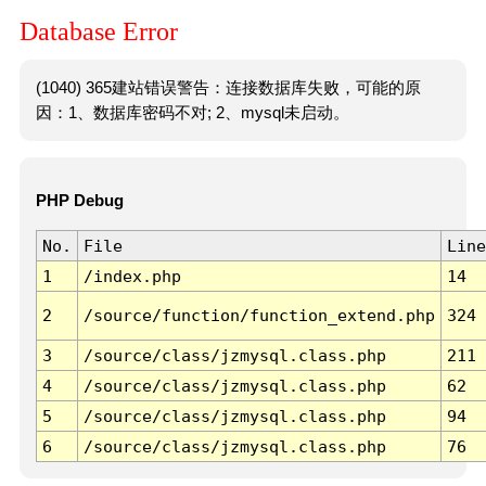
Database Error
(1040) 365建站错误警告：连接数据库失败，可能的原
因：1、数据库密码不对; 2、mysql未启动。
PHP Debug
No.
File
Line
1
/index.php
14
2
/source/function/function_extend.php
324
3
/source/class/jzmysql.class.php
211
4
/source/class/jzmysql.class.php
62
5
/source/class/jzmysql.class.php
94
6
/source/class/jzmysql.class.php
76