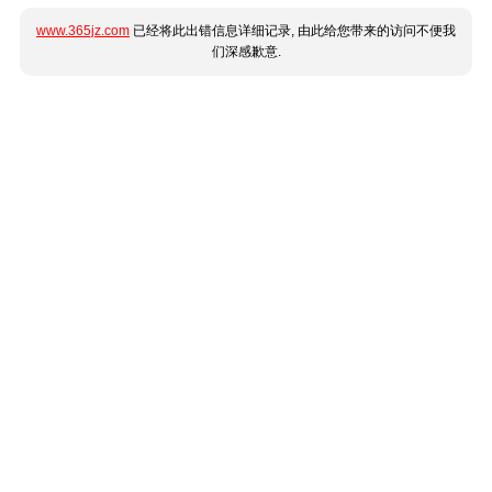
www.365jz.com
已经将此出错信息详细记录, 由此给您带来的访问不便我
们深感歉意.