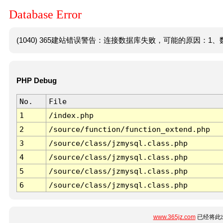
Database Error
(1040) 365建站错误警告：连接数据库失败，可能的原因：1、数
PHP Debug
No.
File
1
/index.php
2
/source/function/function_extend.php
3
/source/class/jzmysql.class.php
4
/source/class/jzmysql.class.php
5
/source/class/jzmysql.class.php
6
/source/class/jzmysql.class.php
www.365jz.com
已经将此