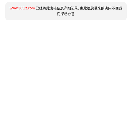
www.365jz.com
已经将此出错信息详细记录, 由此给您带来的访问不便我
们深感歉意.