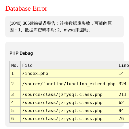
Database Error
(1040) 365建站错误警告：连接数据库失败，可能的原
因：1、数据库密码不对; 2、mysql未启动。
PHP Debug
No.
File
Line
1
/index.php
14
2
/source/function/function_extend.php
324
3
/source/class/jzmysql.class.php
211
4
/source/class/jzmysql.class.php
62
5
/source/class/jzmysql.class.php
94
6
/source/class/jzmysql.class.php
76